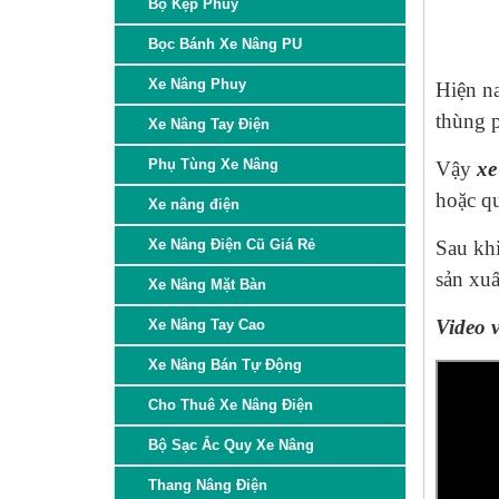
Bộ Kẹp Phuy
Bọc Bánh Xe Nâng PU
Xe Nâng Phuy
Hiện na
thùng p
Xe Nâng Tay Điện
Phụ Tùng Xe Nâng
Vậy
xe
hoặc qu
Xe nâng điện
Xe Nâng Điện Cũ Giá Rẻ
Sau khi
sản xuấ
Xe Nâng Mặt Bàn
Video 
Xe Nâng Tay Cao
Xe Nâng Bán Tự Động
Cho Thuê Xe Nâng Điện
Bộ Sạc Ắc Quy Xe Nâng
Thang Nâng Điện