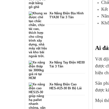
Chi
Kết
Xe Nâng Điện Địa Hình
Nân
TYA30 Tải 3 Tấn
Khố
Ai đả
Với đội
Xe Nâng Tay Điện HD30
được ch
Tải 3 Tấn
hiệu ch
Sản phẩ
Xe Nâng Điện Cao
HES-A15-30 Đi Bộ Lái
được ki
Mọi thô