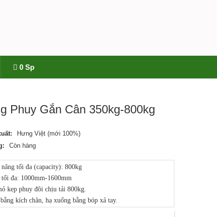
0 Sp
g Phuy Gắn Cân 350kg-800kg
uất:
Hưng Việt (mới 100%)
g:
Còn hàng
 nâng tối đa (capacity): 800kg
o tối đa: 1000mm-1600mm
ỏ kẹp phuy đôi chịu tải 800kg.
bằng kích chân, hạ xuống bằng bóp xả tay.