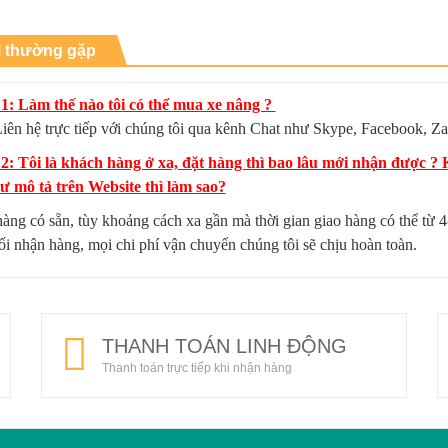
i thường gặp
1: Làm thế nào tôi có thể mua xe nâng ?
iên hệ trực tiếp với chúng tôi qua kênh Chat như Skype, Facebook, Za
 2: Tôi là khách hàng ở xa, đặt hàng thì bao lâu mới nhận được 
 mô tả trên Website thì làm sao?
hàng có sẵn, tùy khoảng cách xa gần mà thời gian giao hàng có thể từ
hối nhận hàng, mọi chi phí vận chuyển chúng tôi sẽ chịu hoàn toàn.
THANH TOÁN LINH ĐỘNG
Thanh toán trực tiếp khi nhận hàng