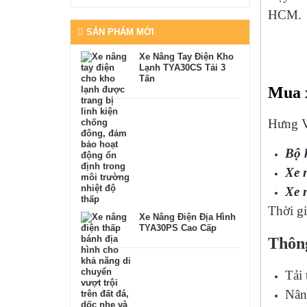
HCM.
SẢN PHẨM MỚI
Xe Nâng Tay Điện Kho
Lạnh TYA30CS Tải 3
Tấn
Mua x
Hưng Vi
Bộ 
Xe 
Xe 
Thời gi
Xe Nâng Điện Địa Hình
TYA30PS Cao Cấp
Thông
Tải 
Nân