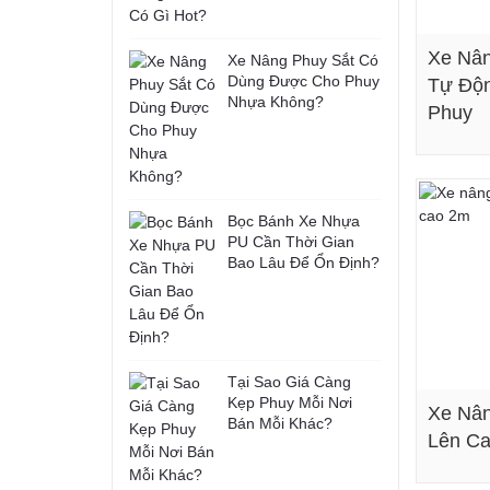
Xe Nân
Xe Nâng Phuy Sắt Có
Dùng Được Cho Phuy
Tự Độn
Nhựa Không?
Phuy
Bọc Bánh Xe Nhựa
PU Cần Thời Gian
Bao Lâu Để Ổn Định?
Tại Sao Giá Càng
Kẹp Phuy Mỗi Nơi
Xe Nân
Bán Mỗi Khác?
Lên C