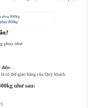
 phuy 800kg
sẵn?
âng phuy như:
 điện
…
 là có thể giao hàng của Quý khách.
800kg như sau:
y)