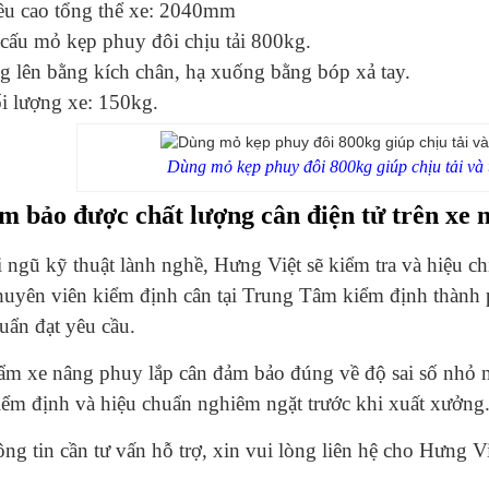
ều cao tổng thể xe: 2040mm
 cấu mỏ kẹp phuy đôi chịu tải 800kg.
g lên bằng kích chân, hạ xuống bằng bóp xả tay.
i lượng xe: 150kg.
Dùng mỏ kẹp phuy đôi 800kg giúp chịu tải và 
m bảo được chất lượng cân điện tử trên xe 
 ngũ kỹ thuật lành nghề, Hưng Việt sẽ kiểm tra và hiệu c
uyên viên kiểm định cân tại Trung Tâm kiểm định thành p
uẩn đạt yêu cầu.
m xe nâng phuy lắp cân đảm bảo đúng về độ sai số nhỏ nh
ểm định và hiệu chuẩn nghiêm ngặt trước khi xuất xưởng
ng tin cần tư vấn hỗ trợ, xin vui lòng liên hệ cho Hưng Vi