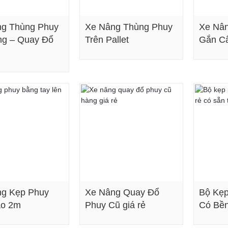
g Thùng Phuy
Xe Nâng Thùng Phuy
Xe Nâ
g – Quay Đổ
Trên Pallet
Gắn C
Xem chi tiết
Xem chi tiết
g Kẹp Phuy
Xe Nâng Quay Đổ
Bộ Kẹp
ao 2m
Phuy Cũ giá rẻ
Có Bề
Xem chi tiết
Xem chi tiết