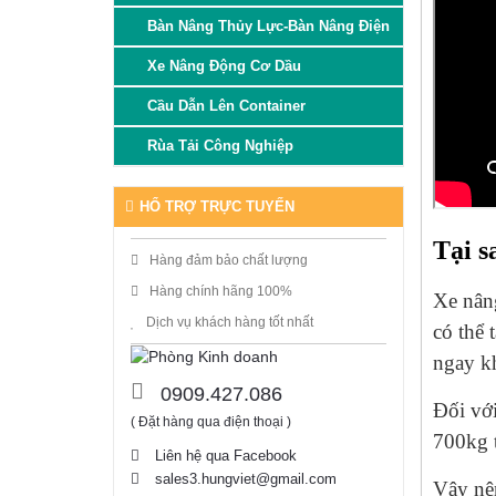
Bàn Nâng Thủy Lực-Bàn Nâng Điện
Xe Nâng Động Cơ Dầu
Cầu Dẫn Lên Container
Rùa Tải Công Nghiệp
HỔ TRỢ TRỰC TUYẾN
Tại s
Hàng đảm bảo chất lượng
Hàng chính hãng 100%
Xe nâng
Dịch vụ khách hàng tốt nhất
có thể 
ngay kh
0909.427.086
Đối vớ
( Đặt hàng qua điện thoại )
700kg 
Liên hệ qua Facebook
sales3.hungviet@gmail.com
Vậy nên