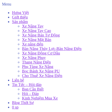
Menu
Hưng Việt
Giới thiệu
Sản phẩm
Xe Nâng Tay
Xe Nâng Tay Cao
Xe Nâng Bán Tự Động
Xe Nâng Mặt Bàn
Xe nâng điện
Bàn Nâng Thủy Lực-Bàn Nâng Điện
Xe Nâng Động Cơ Dầu
Xe Nâng Phuy
Thang Nâng Điện
Phụ Tùng Xe Nâng
Bọc Bánh Xe Nâng PU
Cho Thuê Xe Nâng Điện
Liên hệ
Tin Tức – Hỏi đáp
Bạn Cần Biết
Hỏi – Đáp
Kinh Nghiệm Mua Xe
Blog Thời Sự
0 sp