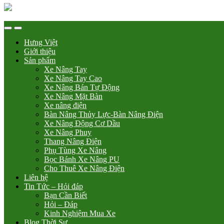
Hưng Việt
Giới thiệu
Sản phẩm
Xe Nâng Tay
Xe Nâng Tay Cao
Xe Nâng Bán Tự Động
Xe Nâng Mặt Bàn
Xe nâng điện
Bàn Nâng Thủy Lực-Bàn Nâng Điện
Xe Nâng Động Cơ Dầu
Xe Nâng Phuy
Thang Nâng Điện
Phụ Tùng Xe Nâng
Bọc Bánh Xe Nâng PU
Cho Thuê Xe Nâng Điện
Liên hệ
Tin Tức – Hỏi đáp
Bạn Cần Biết
Hỏi – Đáp
Kinh Nghiệm Mua Xe
Blog Thời Sự