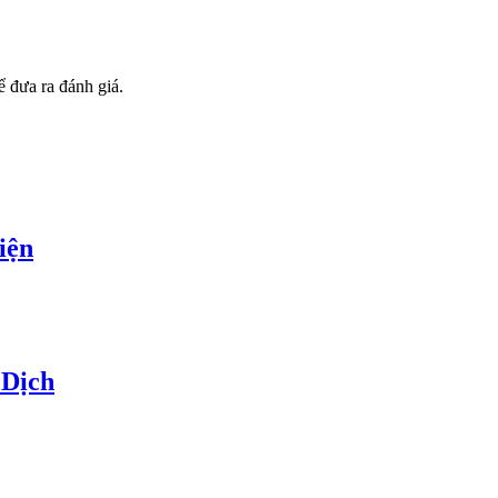
 đưa ra đánh giá.
iện
 Dịch