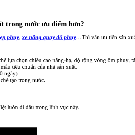
ất trong nước ưu điểm hơn?
kẹp phuy
,
xe nâng quay đổ phuy
…Thì vẫn ưu tiên sản xuấ
thể lựa chọn chiều cao nâng-hạ, độ rộng vòng ôm phuy, t
mẫu tiêu chuẩn của nhà sản xuất.
0 ngày).
chế tạo trong nước.
ệt luôn đi đầu trong lĩnh vực này.