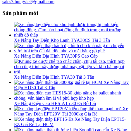
sales3.hungviet@gmail.com
Sản phẩm mới
Xe Nâng Tay Điện Kho Lạnh TYA30CS Tải 3 Tấn
Xe Nâng Điện Địa Hình TYA30PS Cao Cấp
Xe Nâng Điện Địa Hình TYA30 Tải 3 Tấn
Xe Nâng Tay
Điện HD30 Tải 3 Tấn
Xe Nâng Điện Cao HES-A15-30 Đi Bộ Lái
Xe
Nâng Tay Điện EPT20V Tải 2000kg Giá Rẻ
Xe Nâng Tay Điện EPT15-
EZ Giá Rẻ Tại HCM
Xe Nâng