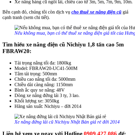
Xe nâng hàng cũ ngồi lái, chiều cao từ 3m, 5m, 7m, 9m, 10m.
Bên cạnh đó, chúng tôi còn dịch vụ
cho thuê xe nâng điện cũ
giá
cạnh tranh (xem chi tiết).
Nếu không mua, bạn có thể thuê xe nâng điện giá tốt của Hưng
Tìm hiểu xe nâng điện cũ Nichiyu 1,8 tấn cao 5m
FBRAW20:
Tải trọng nâng tối đa: 1800kg
Model: FBRAW20-UC41-500M
Tâm tải trọng: 500mm
Chiều cao nâng tối đa: 5000mm
Chiều dài càng nâng: 1150mm
Bình ắc quy xe nâng: 48V
Dòng xe nâng đứng lái 3 ty, 3 lao.
Khối lượng xe: 3050kg
Hãng sản xuất: Nichiyu – đời 2014
Xe nâng đứng lái cũ Nichiyu Nhật Bản giá rẻ đời 2014
Liên hệ xem xe ngay với Hotline
0909.427.086
để: