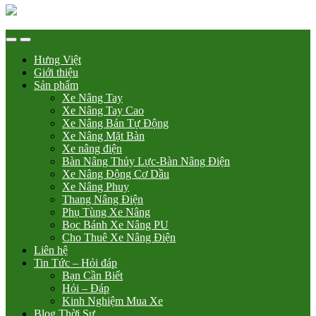
Hưng Việt
Giới thiệu
Sản phẩm
Xe Nâng Tay
Xe Nâng Tay Cao
Xe Nâng Bán Tự Động
Xe Nâng Mặt Bàn
Xe nâng điện
Bàn Nâng Thủy Lực-Bàn Nâng Điện
Xe Nâng Động Cơ Dầu
Xe Nâng Phuy
Thang Nâng Điện
Phụ Tùng Xe Nâng
Bọc Bánh Xe Nâng PU
Cho Thuê Xe Nâng Điện
Liên hệ
Tin Tức – Hỏi đáp
Bạn Cần Biết
Hỏi – Đáp
Kinh Nghiệm Mua Xe
Blog Thời Sự