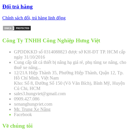
Đổi trả hàng
Chính sách đổi, trả hàng linh động
Công Ty TNHH Công Nghiệp Hưng Việt
GPDDKKD số 0314088823 được sở KH-ĐT TP. HCM cấp
ngày 31/10/2016
Cung cấp tất cả thiết bị nâng hạ giá rẻ, phụ tùng xe nâng, cho
thuê xe nâng...
12/21A Hiệp Thành 35, Phường Hiệp Thành, Quận 12, Tp.
Hồ Chí Minh, Việt Nam
Kho: Số 8, Đường Số 150 (Võ Văn Bích), Bình Mỹ, Huyện
Củ Chi, HCM
sales3.hungviet@gmail.com
0909.427.086
xenanghungviet.com
Mr. Trung Xe Nâng
Facebook
Về chúng tôi