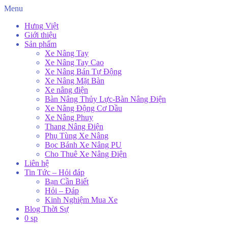
Menu
Hưng Việt
Giới thiệu
Sản phẩm
Xe Nâng Tay
Xe Nâng Tay Cao
Xe Nâng Bán Tự Động
Xe Nâng Mặt Bàn
Xe nâng điện
Bàn Nâng Thủy Lực-Bàn Nâng Điện
Xe Nâng Động Cơ Dầu
Xe Nâng Phuy
Thang Nâng Điện
Phụ Tùng Xe Nâng
Bọc Bánh Xe Nâng PU
Cho Thuê Xe Nâng Điện
Liên hệ
Tin Tức – Hỏi đáp
Bạn Cần Biết
Hỏi – Đáp
Kinh Nghiệm Mua Xe
Blog Thời Sự
0 sp