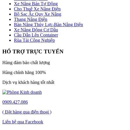
Xe Nâng Bán Tự Động
Cho Thuê Xe Nâng Điện
Bộ Sạc Ắc Quy Xe Nâng
Thang Nâng Điện
Bàn Nâng Thủy Lực-Bàn Nâng Điện
Xe Nâng Động Cơ Dầu
Cầu Dẫn Lên Container
Rùa Tải Công Nghiệp
HỔ TRỢ TRỰC TUYẾN
Hàng đảm bảo chất lượng
Hàng chính hãng 100%
Dịch vụ khách hàng tốt nhất
0909.427.086
( Đặt hàng qua điện thoại )
Liên hệ qua Facebook