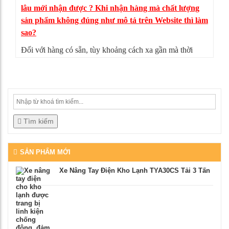
lâu mới nhận được ? Khi nhận hàng mà chất lượng
sản phẩm không đúng như mô tả trên Website thì làm
sao?
Đối với hàng có sẵn, tùy khoảng cách xa gần mà thời
gian giao hàng có thể từ 4-5 ngày. Nếu sản phẩm không
đúng như mô tả, bạn có thể từ chối nhận hàng, mọi chi
phí vận chuyển chúng tôi sẽ chịu hoàn toàn.
Tìm kiếm
SẢN PHẨM MỚI
Xe Nâng Tay Điện Kho Lạnh TYA30CS Tải 3 Tấn