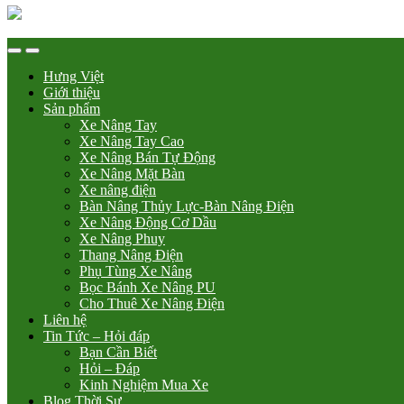
Hưng Việt
Giới thiệu
Sản phẩm
Xe Nâng Tay
Xe Nâng Tay Cao
Xe Nâng Bán Tự Động
Xe Nâng Mặt Bàn
Xe nâng điện
Bàn Nâng Thủy Lực-Bàn Nâng Điện
Xe Nâng Động Cơ Dầu
Xe Nâng Phuy
Thang Nâng Điện
Phụ Tùng Xe Nâng
Bọc Bánh Xe Nâng PU
Cho Thuê Xe Nâng Điện
Liên hệ
Tin Tức – Hỏi đáp
Bạn Cần Biết
Hỏi – Đáp
Kinh Nghiệm Mua Xe
Blog Thời Sự