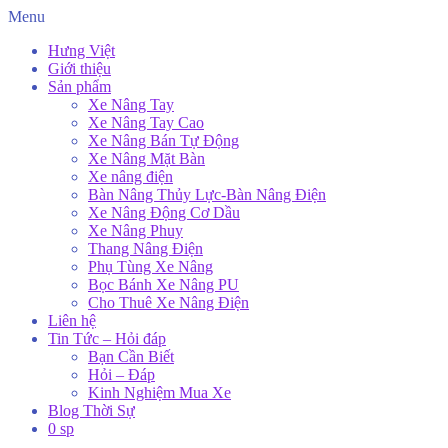
Menu
Hưng Việt
Giới thiệu
Sản phẩm
Xe Nâng Tay
Xe Nâng Tay Cao
Xe Nâng Bán Tự Động
Xe Nâng Mặt Bàn
Xe nâng điện
Bàn Nâng Thủy Lực-Bàn Nâng Điện
Xe Nâng Động Cơ Dầu
Xe Nâng Phuy
Thang Nâng Điện
Phụ Tùng Xe Nâng
Bọc Bánh Xe Nâng PU
Cho Thuê Xe Nâng Điện
Liên hệ
Tin Tức – Hỏi đáp
Bạn Cần Biết
Hỏi – Đáp
Kinh Nghiệm Mua Xe
Blog Thời Sự
0 sp