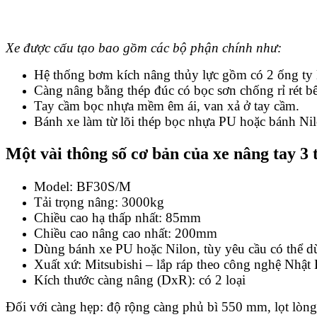
Xe được cấu tạo bao gồm các bộ phận chính như:
Hệ thống bơm kích nâng thủy lực gồm có 2 ống ty l
Càng nâng bằng thép đúc có bọc sơn chống rỉ rét bê
Tay cầm bọc nhựa mềm êm ái, van xả ở tay cầm.
Bánh xe làm từ lõi thép bọc nhựa PU hoặc bánh Nil
Một vài thông số cơ bản của xe nâng tay 3
Model: BF30S/M
Tải trọng nâng: 3000kg
Chiều cao hạ thấp nhất: 85mm
Chiều cao nâng cao nhất: 200mm
Dùng bánh xe PU hoặc Nilon, tùy yêu cầu có thể d
Xuất xứ: Mitsubishi – lắp ráp theo công nghệ Nhật 
Kích thước càng nâng (DxR): có 2 loại
Đối với càng hẹp: độ rộng càng phủ bì 550 mm, lọt lòn