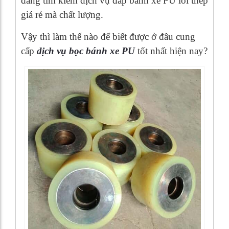
đang tìm kiếm dịch vụ đắp bánh xe PU lõi thép
giá rẻ mà chất lượng.
Vậy thì làm thế nào để biết được ở đâu cung
cấp
dịch vụ bọc bánh xe PU
tốt nhất hiện nay?