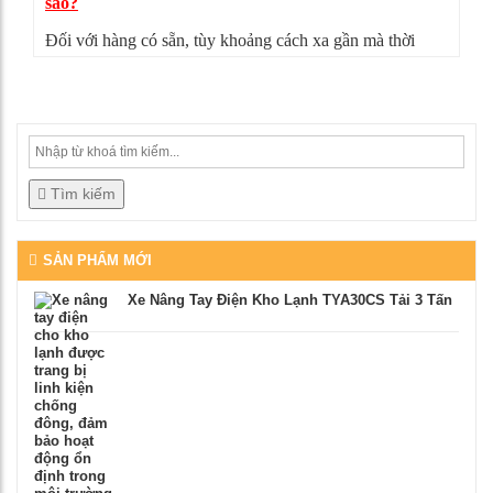
sao?
Đối với hàng có sẵn, tùy khoảng cách xa gần mà thời
gian giao hàng có thể từ 4-5 ngày. Nếu sản phẩm không
đúng như mô tả, bạn có thể từ chối nhận hàng, mọi chi
phí vận chuyển chúng tôi sẽ chịu hoàn toàn.
Tìm kiếm
SẢN PHẨM MỚI
Xe Nâng Tay Điện Kho Lạnh TYA30CS Tải 3 Tấn