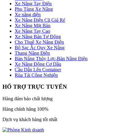
Xe Nâng Tay Điện
Phụ Tùng Xe Nâng
Xe nâng điện
Xe Nâng Điện Cũ Giá Rẻ
Xe Nâng Mặt Bàn
Xe Nâng Tay Cao
Xe Nâng Bán Tự Động
Cho Thuê Xe Nâng Điện
Bộ Sạc Ắc Quy Xe Nâng
Thang Nâng Điện
Bàn Nâng Thủy Lực-Bàn Nâng Điện
Xe Nâng Động Cơ Dầu
Cầu Dẫn Lên Container
Rùa Tải Công Nghiệp
HỔ TRỢ TRỰC TUYẾN
Hàng đảm bảo chất lượng
Hàng chính hãng 100%
Dịch vụ khách hàng tốt nhất