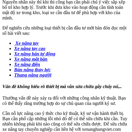
Nguyên nhân này thì khi thi công bạn cần phải chú ý việc sắp xếp
bố trí kho hợp lý. Trước khi đưa kho vào hoạt động cần tính toán
mật độ xe trong kho, loại xe cần đầu tư để phù hợp với kho của
mình.
Để nghiên cứu những loại thiết bị cần đầu tư mời bàn đón đọc một
số bài viết sau:
Xe nâng tay
Xe nâng tay cao
Xe nâng bán tự động
Xe nâng mặt bàn
Xe nâng điện
Bàn nâng thủy lực
Thang nâng người
Vấn đề không hiểu rõ thiết bị mà vẫn sửa chữa gây cháy nổ,..
Thường vấn đề này xảy ra đối với những công nhân kỹ thuật. Bạn
có thể thấy rằng trường hợp do sự chủ quan của người kỷ sư.
Cần nỗ lực nâng cao ý thức cho kỹ thuật, kỹ sư vận hành thiết bị.
Bạn cần phổ cập những lỗi nhỏ đó để có thể sửa chữa khi cần. Tuy
nhiên không phải khi nào cũng có thể sửa chữa được. Để sửa chữa
xe nâng tay chuyên nghiệp cần liên hệ với xenanghungviet.com