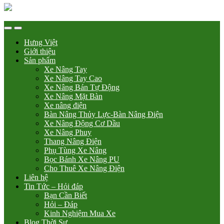
Hưng Việt
Giới thiệu
Sản phẩm
Xe Nâng Tay
Xe Nâng Tay Cao
Xe Nâng Bán Tự Động
Xe Nâng Mặt Bàn
Xe nâng điện
Bàn Nâng Thủy Lực-Bàn Nâng Điện
Xe Nâng Động Cơ Dầu
Xe Nâng Phuy
Thang Nâng Điện
Phụ Tùng Xe Nâng
Bọc Bánh Xe Nâng PU
Cho Thuê Xe Nâng Điện
Liên hệ
Tin Tức – Hỏi đáp
Bạn Cần Biết
Hỏi – Đáp
Kinh Nghiệm Mua Xe
Blog Thời Sự