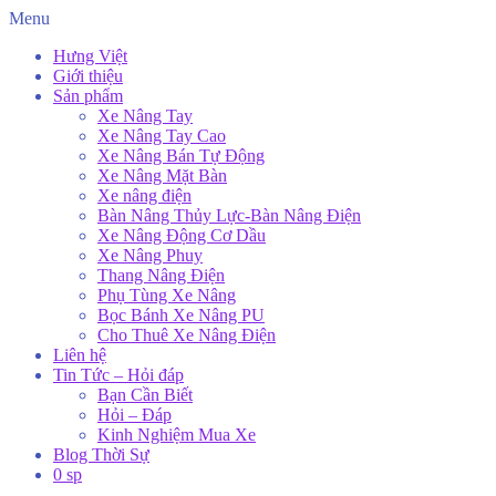
Menu
Hưng Việt
Giới thiệu
Sản phẩm
Xe Nâng Tay
Xe Nâng Tay Cao
Xe Nâng Bán Tự Động
Xe Nâng Mặt Bàn
Xe nâng điện
Bàn Nâng Thủy Lực-Bàn Nâng Điện
Xe Nâng Động Cơ Dầu
Xe Nâng Phuy
Thang Nâng Điện
Phụ Tùng Xe Nâng
Bọc Bánh Xe Nâng PU
Cho Thuê Xe Nâng Điện
Liên hệ
Tin Tức – Hỏi đáp
Bạn Cần Biết
Hỏi – Đáp
Kinh Nghiệm Mua Xe
Blog Thời Sự
0 sp