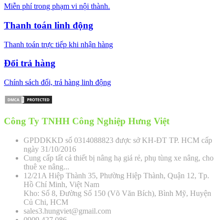
Miễn phí trong phạm vi nội thành.
Thanh toán linh động
Thanh toán trực tiếp khi nhận hàng
Đổi trả hàng
Chính sách đổi, trả hàng linh động
Công Ty TNHH Công Nghiệp Hưng Việt
GPDDKKD số 0314088823 được sở KH-ĐT TP. HCM cấp
ngày 31/10/2016
Cung cấp tất cả thiết bị nâng hạ giá rẻ, phụ tùng xe nâng, cho
thuê xe nâng...
12/21A Hiệp Thành 35, Phường Hiệp Thành, Quận 12, Tp.
Hồ Chí Minh, Việt Nam
Kho: Số 8, Đường Số 150 (Võ Văn Bích), Bình Mỹ, Huyện
Củ Chi, HCM
sales3.hungviet@gmail.com
0909.427.086