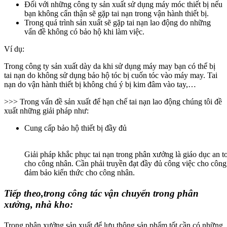
Đối với những công ty sản xuất sử dụng máy móc thiết bị nếu
bạn không cẩn thận sẽ gặp tai nạn trong vận hành thiết bị.
Trong quá trình sản xuất sẽ gặp tai nạn lao động do những
vấn đề không có bảo hộ khi làm việc.
Ví dụ:
Trong công ty sản xuất dày da khi sử dụng máy may bạn có thể bị
tai nạn do không sử dụng bảo hộ tóc bị cuốn tóc vào máy may. Tai
nạn do vận hành thiết bị không chú ý bị kim đâm vào tay,…
>>> Trong vấn đề sản xuất để hạn chế tai nạn lao động chúng tôi đề
xuất những giải pháp như:
Cung cấp bảo hộ thiết bị đầy đủ
Giải pháp khắc phục tai nạn trong phân xưởng là g
iáo dục an t
cho công nhân.
Cần phải truyền đạt đầy đủ công việc cho công
đảm bảo kiến thức cho công nhân.
Tiếp theo,trong công tác vận chuyển trong phân
xưởng, nhà kho:
Trong phân xưởng sản xuất để lưu thông sản phẩm tốt cần có những