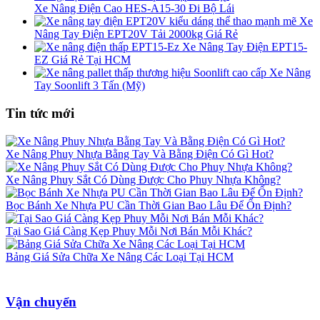
Xe Nâng Điện Cao HES-A15-30 Đi Bộ Lái
Xe
Nâng Tay Điện EPT20V Tải 2000kg Giá Rẻ
Xe Nâng Tay Điện EPT15-
EZ Giá Rẻ Tại HCM
Xe Nâng
Tay Soonlift 3 Tấn (Mỹ)
Tin tức mới
Xe Nâng Phuy Nhựa Bằng Tay Và Bằng Điện Có Gì Hot?
Xe Nâng Phuy Sắt Có Dùng Được Cho Phuy Nhựa Không?
Bọc Bánh Xe Nhựa PU Cần Thời Gian Bao Lâu Để Ổn Định?
Tại Sao Giá Càng Kẹp Phuy Mỗi Nơi Bán Mỗi Khác?
Bảng Giá Sửa Chữa Xe Nâng Các Loại Tại HCM
Vận chuyển