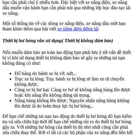
bạn cần phải chú ý nhiều hơn. Đặc biệt với xe nâng điện, xe nâng
dầu muốn vận hành bạn cần phải trải qua những lớp học đào tạo lái
xe nâng.
Một số thông tin về các dòng xe nâng điện, xe nâng dầu mời bạn
tham khảo thêm qua bài viết
xe nâng điện đứng lái
Thiết bị hư hỏng vẫn sử dụng( Thiết bị không đảm bảo)
Nếu muốn đảm bảo an toàn lao động bạn phải lưu ý tới vấn đề thiết
bị vì khi sử dụng thiết bị không đảm bảo sẽ gây ra những tai nạn
không đáng có như:
Đổ hàng do bánh xe bị vỡ, nứt,..
Trục xe bị lỏng: Trục bánh xe bị lỏng sẽ làm xe di chuyển
không được.
Càng xe bị hư hại: Càng xe hư sẽ không nâng hàng lên được
hoặc khi nâng lên không đúng tải trọng.
Nâng hàng không lên được: Nguyên nhân nâng hàng không
lên được là do bơm thuy lực bị hư hỏng,..
Để hạn chế những tai nạn lao động do thiết bị hư hỏng đó bạn kiểm
tra và sửa chữa kịp thời để hạn chế những rủi ro do thiết bị hư hỏng
gây ra. Với những hư hỏng của thiết bị dù nhỏ nhất cũng cần phải
sửa chữa thay thế. Bởi vì tất cả các bộ phận của xe nâng đều liên kết