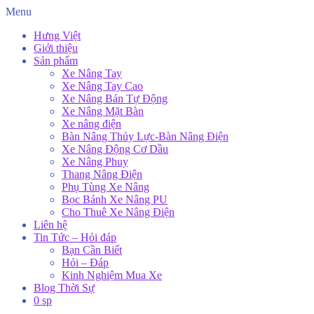
Menu
Hưng Việt
Giới thiệu
Sản phẩm
Xe Nâng Tay
Xe Nâng Tay Cao
Xe Nâng Bán Tự Động
Xe Nâng Mặt Bàn
Xe nâng điện
Bàn Nâng Thủy Lực-Bàn Nâng Điện
Xe Nâng Động Cơ Dầu
Xe Nâng Phuy
Thang Nâng Điện
Phụ Tùng Xe Nâng
Bọc Bánh Xe Nâng PU
Cho Thuê Xe Nâng Điện
Liên hệ
Tin Tức – Hỏi đáp
Bạn Cần Biết
Hỏi – Đáp
Kinh Nghiệm Mua Xe
Blog Thời Sự
0 sp