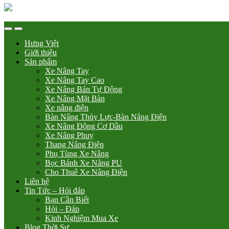
Hưng Việt
Giới thiệu
Sản phẩm
Xe Nâng Tay
Xe Nâng Tay Cao
Xe Nâng Bán Tự Động
Xe Nâng Mặt Bàn
Xe nâng điện
Bàn Nâng Thủy Lực-Bàn Nâng Điện
Xe Nâng Động Cơ Dầu
Xe Nâng Phuy
Thang Nâng Điện
Phụ Tùng Xe Nâng
Bọc Bánh Xe Nâng PU
Cho Thuê Xe Nâng Điện
Liên hệ
Tin Tức – Hỏi đáp
Bạn Cần Biết
Hỏi – Đáp
Kinh Nghiệm Mua Xe
Blog Thời Sự