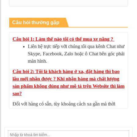
Xem chi tiết
Câu hỏi thường gặp
Câu hỏi 1: Làm thế nào tôi có thể mua xe nâng ?
Liên hệ trực tiếp với chúng tôi qua kênh Chat như
Skype, Facebook, Zalo hoặc ô Chat bên góc phải
màn hình.
Câu hỏi 2: Tôi là khách hàng ở xa, đặt hàng thì bao
lâu mới nhận được ? Khi nhận hàng mà chất lượng
sản phẩm không đúng như mô tả trên Website thì làm
sao?
Đối với hàng có sẵn, tùy khoảng cách xa gần mà thời
gian giao hàng có thể từ 4-5 ngày. Nếu sản phẩm không
đúng như mô tả, bạn có thể từ chối nhận hàng, mọi chi
phí vận chuyển chúng tôi sẽ chịu hoàn toàn.