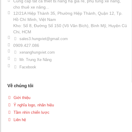
Cung cấp tất cả thiết bị nâng hạ giá rẻ, phụ tùng xe nâng,
cho thuê xe nâng...
12/21A Hiệp Thành 35, Phường Hiệp Thành, Quận 12, Tp.
Hồ Chí Minh, Việt Nam
Kho: Số 8, Đường Số 150 (Võ Văn Bích), Bình Mỹ, Huyện Củ
Chi, HCM
sales3.hungviet@gmail.com
0909.427.086
xenanghungviet.com
Mr. Trung Xe Nâng
Facebook
Về chúng tôi
Giới thiệu
Ý nghĩa logo, nhãn hiệu
Tầm nhìn chiến lược
Liên hệ