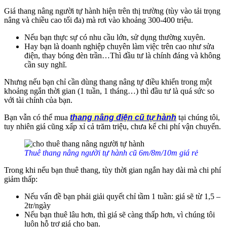
Giá thang nâng người tự hành hiện trên thị trường (tùy vào tải trọng
nâng và chiều cao tối đa) mà rơi vào khoảng 300-400 triệu.
Nếu bạn thực sự có nhu cầu lớn, sử dụng thường xuyên.
Hay bạn là doanh nghiệp chuyên làm việc trên cao như sửa
điện, thay bóng đèn trần…Thì đầu tư là chính đáng và không
cần suy nghĩ.
Nhưng nếu bạn chỉ cần dùng thang nâng tự điều khiển trong một
khoảng ngắn thời gian (1 tuần, 1 tháng…) thì đầu tư là quá sức so
với tài chính của bạn.
Bạn vẫn có thể mua
thang nâng điện cũ tự hành
tại chúng tôi,
tuy nhiên giá cũng xấp xỉ cả trăm triệu, chưa kể chi phí vận chuyển.
Thuê thang nâng người tự hành cũ 6m/8m/10m giá rẻ
Trong khi nếu bạn thuê thang, tùy thời gian ngắn hay dài mà chi phí
giảm thấp:
Nếu vấn đề bạn phải giải quyết chỉ tầm 1 tuần: giá sẽ từ 1,5 –
2tr/ngày
Nếu bạn thuê lâu hơn, thì giá sẽ càng thấp hơn, vì chúng tôi
luôn hỗ trợ giá cho bạn.