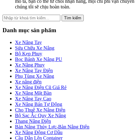
mô tả, bạn có thể từ chối nhận hàng, mọi chi phí vận chuyển
chúng tôi sẽ chịu hoàn toàn.
Tìm kiếm
Danh mục sản phẩm
Xe Nâng Tay
Sửa Chữa Xe Nâng
Bộ Kẹp Phuy
Bọc Bánh Xe Nâng PU
Xe Nâng Phuy
Xe Nâng Tay Điện
Phụ Tùng Xe Nâng
Xe nâng điện
Xe Nâng Điện Cũ Giá Rẻ
Xe Nâng Mặt Bàn
Xe Nâng Tay Cao
Xe Nâng Bán Tự Động
Cho Thuê Xe Nâng Điện
Bộ Sạc Ắc Quy Xe Nâng
Thang Nâng Điện
Bàn Nâng Thủy Lực-Bàn Nâng Điện
Xe Nâng Động Cơ Dầu
Cầu Dẫn Lên Container