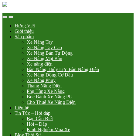
Hưng Việt
Giới thiệu
Sản phẩm
Xe Nâng Tay
Xe Nâng Tay Cao
Xe Nâng Bán Tự Động
Xe Nâng Mặt Bàn
Xe nâng điện
Bàn Nâng Thủy Lực-Bàn Nâng Điện
Xe Nâng Động Cơ Dầu
Xe Nâng Phuy
Thang Nâng Điện
Phụ Tùng Xe Nâng
Bọc Bánh Xe Nâng PU
Cho Thuê Xe Nâng Điện
Liên hệ
Tin Tức – Hỏi đáp
Bạn Cần Biết
Hỏi – Đáp
Kinh Nghiệm Mua Xe
Blog Thời Sự