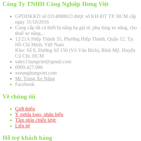
Công Ty TNHH Công Nghiệp Hưng Việt
GPDDKKD số 0314088823 được sở KH-ĐT TP. HCM cấp
ngày 31/10/2016
Cung cấp tất cả thiết bị nâng hạ giá rẻ, phụ tùng xe nâng, cho
thuê xe nâng...
12/21A Hiệp Thành 35, Phường Hiệp Thành, Quận 12, Tp.
Hồ Chí Minh, Việt Nam
Kho: Số 8, Đường Số 150 (Võ Văn Bích), Bình Mỹ, Huyện
Củ Chi, HCM
sales3.hungviet@gmail.com
0909.427.086
xenanghungviet.com
Mr. Trung Xe Nâng
Facebook
Về chúng tôi
Giới thiệu
Ý nghĩa logo, nhãn hiệu
Tầm nhìn chiến lược
Liên hệ
Hỗ trợ khách hàng