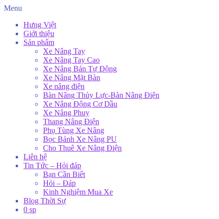
Menu
Hưng Việt
Giới thiệu
Sản phẩm
Xe Nâng Tay
Xe Nâng Tay Cao
Xe Nâng Bán Tự Động
Xe Nâng Mặt Bàn
Xe nâng điện
Bàn Nâng Thủy Lực-Bàn Nâng Điện
Xe Nâng Động Cơ Dầu
Xe Nâng Phuy
Thang Nâng Điện
Phụ Tùng Xe Nâng
Bọc Bánh Xe Nâng PU
Cho Thuê Xe Nâng Điện
Liên hệ
Tin Tức – Hỏi đáp
Bạn Cần Biết
Hỏi – Đáp
Kinh Nghiệm Mua Xe
Blog Thời Sự
0 sp