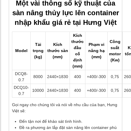
Một vài thông số kỹ thuật của
sàn nâng thủy lực lên container
nhập khẩu giá rẻ tại Hưng Việt
Kích
thước
Công
Tải
Kích
Phạm vi
đầu
suất
K
Model
trọng
thước sàn
nâng hạ
cố
motor
tổ
(kg)
(mm)
(mm)
định
(Kw)
(mm)
DCQ8-
8000
2440×1830
400
+400/-300
0,75
260
0.7
DCQ10-
10000
2440×1830
400
+400/-300
0,75
260
0.7
Gọi ngay cho chúng tôi và nói về nhu cầu của bạn, Hưng
Việt sẽ:
Đến tận nơi để khảo sát tình hình.
Đề ra phương án lắp đặt sàn nâng lên container phù