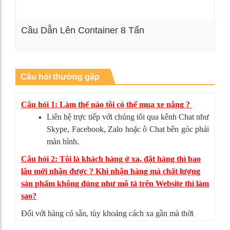
Cầu Dẫn Lên Container 8 Tấn
Xem chi tiết
Câu hỏi thường gặp
Câu hỏi 1: Làm thế nào tôi có thể mua xe nâng ?
Liên hệ trực tiếp với chúng tôi qua kênh Chat như
Skype, Facebook, Zalo hoặc ô Chat bên góc phải
màn hình.
Câu hỏi 2: Tôi là khách hàng ở xa, đặt hàng thì bao
lâu mới nhận được ? Khi nhận hàng mà chất lượng
sản phẩm không đúng như mô tả trên Website thì làm
sao?
Đối với hàng có sẵn, tùy khoảng cách xa gần mà thời
gian giao hàng có thể từ 4-5 ngày. Nếu sản phẩm không