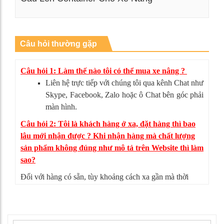
Xem chi tiết
Câu hỏi thường gặp
Câu hỏi 1: Làm thế nào tôi có thể mua xe nâng ?
Liên hệ trực tiếp với chúng tôi qua kênh Chat như
Skype, Facebook, Zalo hoặc ô Chat bên góc phải
màn hình.
Câu hỏi 2: Tôi là khách hàng ở xa, đặt hàng thì bao
lâu mới nhận được ? Khi nhận hàng mà chất lượng
sản phẩm không đúng như mô tả trên Website thì làm
sao?
Đối với hàng có sẵn, tùy khoảng cách xa gần mà thời
gian giao hàng có thể từ 4-5 ngày. Nếu sản phẩm không
đúng như mô tả, bạn có thể từ chối nhận hàng, mọi chi
phí vận chuyển chúng tôi sẽ chịu hoàn toàn.