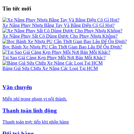
Tin tức mới
Xe Nâng Phuy Nhựa Bằng Tay Và Bằng Điện Có Gì Hot?
Xe Nâng Phuy Sắt Có Dùng Được Cho Phuy Nhựa Không?
Bọc Bánh Xe Nhựa PU Cần Thời Gian Bao Lâu Để Ổn Định?
Tại Sao Giá Càng Kẹp Phuy Mỗi Nơi Bán Mỗi Khác?
Bảng Giá Sửa Chữa Xe Nâng Các Loại Tại HCM
Vận chuyển
Miễn phí trong phạm vi nội thành.
Thanh toán linh động
Thanh toán trực tiếp khi nhận hàng
Đổi trả hàng