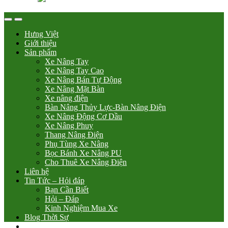
Hưng Việt
Giới thiệu
Sản phẩm
Xe Nâng Tay
Xe Nâng Tay Cao
Xe Nâng Bán Tự Động
Xe Nâng Mặt Bàn
Xe nâng điện
Bàn Nâng Thủy Lực-Bàn Nâng Điện
Xe Nâng Động Cơ Dầu
Xe Nâng Phuy
Thang Nâng Điện
Phụ Tùng Xe Nâng
Bọc Bánh Xe Nâng PU
Cho Thuê Xe Nâng Điện
Liên hệ
Tin Tức – Hỏi đáp
Bạn Cần Biết
Hỏi – Đáp
Kinh Nghiệm Mua Xe
Blog Thời Sự
0 sp