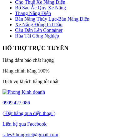
Cho Thuê Xe Nâng Điện
Bộ Sạc Ắc Quy Xe Nâng
Thang Nâng Điện
Bàn Nâng Thủy Lực-Bàn Nâng Điện
Xe Nâng Động Cơ Dầu
Cầu Dẫn Lên Container
Rùa Tải Công Nghiệp
HỔ TRỢ TRỰC TUYẾN
Hàng đảm bảo chất lượng
Hàng chính hãng 100%
Dịch vụ khách hàng tốt nhất
0909.427.086
( Đặt hàng qua điện thoại )
Liên hệ qua Facebook
sales3.hungviet@gmail.com