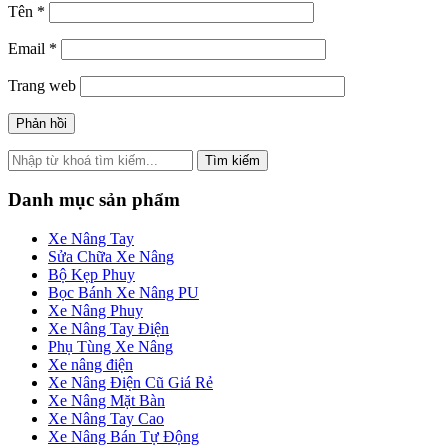
Tên
*
Email
*
Trang web
Tìm kiếm
Danh mục sản phẩm
Xe Nâng Tay
Sửa Chữa Xe Nâng
Bộ Kẹp Phuy
Bọc Bánh Xe Nâng PU
Xe Nâng Phuy
Xe Nâng Tay Điện
Phụ Tùng Xe Nâng
Xe nâng điện
Xe Nâng Điện Cũ Giá Rẻ
Xe Nâng Mặt Bàn
Xe Nâng Tay Cao
Xe Nâng Bán Tự Động