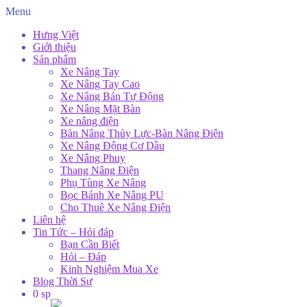
Menu
Hưng Việt
Giới thiệu
Sản phẩm
Xe Nâng Tay
Xe Nâng Tay Cao
Xe Nâng Bán Tự Động
Xe Nâng Mặt Bàn
Xe nâng điện
Bàn Nâng Thủy Lực-Bàn Nâng Điện
Xe Nâng Động Cơ Dầu
Xe Nâng Phuy
Thang Nâng Điện
Phụ Tùng Xe Nâng
Bọc Bánh Xe Nâng PU
Cho Thuê Xe Nâng Điện
Liên hệ
Tin Tức – Hỏi đáp
Bạn Cần Biết
Hỏi – Đáp
Kinh Nghiệm Mua Xe
Blog Thời Sự
0 sp