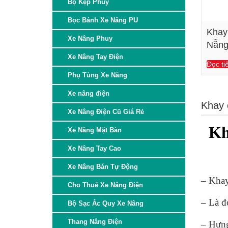
Bộ Kẹp Phuy
Bọc Bánh Xe Nâng PU
Khay 
Xe Nâng Phuy
Nẵn
Xe Nâng Tay Điện
Đọc ti
Phụ Tùng Xe Nâng
Xe nâng điện
Khay 
Xe Nâng Điện Cũ Giá Rẻ
Kh
Xe Nâng Mặt Bàn
Xe Nâng Tay Cao
Xe Nâng Bán Tự Động
– Khay
Cho Thuê Xe Nâng Điện
– Là đ
Bộ Sạc Ắc Quy Xe Nâng
Thang Nâng Điện
– Hưng