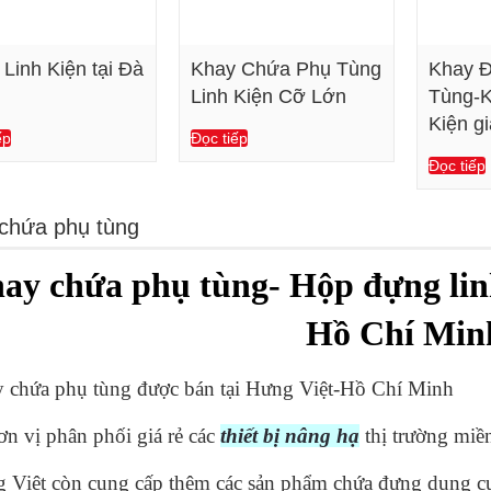
Linh Kiện tại Đà
Khay Chứa Phụ Tùng
Khay 
g
Linh Kiện Cỡ Lớn
Tùng-K
Kiện gi
Xem chi tiết
Xem chi tiết
ếp
Đọc tiếp
Đọc tiếp
chứa phụ tùng
ay chứa phụ tùng- Hộp đựng linh
Hồ Chí Min
 chứa phụ tùng được bán tại Hưng Việt-Hồ Chí Minh
ơn vị phân phối giá rẻ các
thiết bị nâng hạ
thị trường miề
 Việt còn cung cấp thêm các sản phẩm chứa đựng dụng cụ