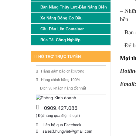
Bàn Nâng Thủy Lực-Bàn Nâng Điện
– Nhữn
Xe Nâng Động Cơ Dầu
bền.
Cầu Dẫn Lên Container
– Bạn 
Rùa Tải Công Nghiệp
– Để bi
HỔ TRỢ TRỰC TUYẾN
Mọi th
Hotlin
Hàng đảm bảo chất lượng
Hàng chính hãng 100%
Email
Dịch vụ khách hàng tốt nhất
0909.427.086
( Đặt hàng qua điện thoại )
Liên hệ qua Facebook
sales3.hungviet@gmail.com