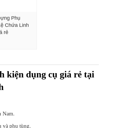
Đựng Phụ
ệ Chứa Linh
á rẻ
Xem chi tiết
 kiện dụng cụ giá rẻ tại
h
n Nam.
 và phụ tùng.