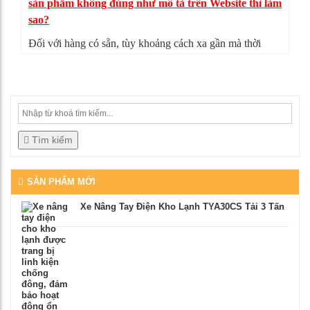
sản phẩm không đúng như mô tả trên Website thì làm
sao?
Đối với hàng có sẵn, tùy khoảng cách xa gần mà thời
gian giao hàng có thể từ 4-5 ngày. Nếu sản phẩm không
đúng như mô tả, bạn có thể từ chối nhận hàng, mọi chi
phí vận chuyển chúng tôi sẽ chịu hoàn toàn.
Tìm kiếm
SẢN PHẨM MỚI
Xe Nâng Tay Điện Kho Lạnh TYA30CS Tải 3 Tấn