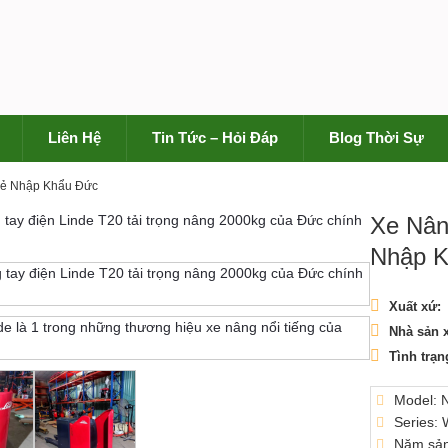
Liên Hệ
Tin Tức – Hỏi Đáp
Blog Thời Sự
Rẻ Nhập Khẩu Đức
Xe Nân
Nhập 
Xuất xứ:
Nhà sản x
Tình trạn
Model: 
Series:
Năm sản