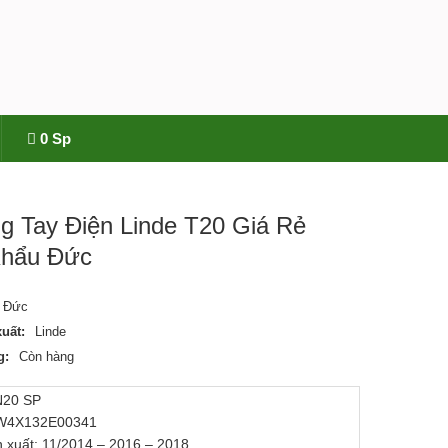
0 Sp
g Tay Điện Linde T20 Giá Rẻ
Khẩu Đức
Đức
uất:
Linde
g:
Còn hàng
N20 SP
 W4X132E00341
 xuất: 11/2014 – 2016 – 2018