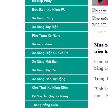
Bộ Kẹp Phuy
Bọc Bánh Xe Nâng PU
Xe Nâng Phuy
Xe Nâng Tay Điện
Mô tả
Phụ Tùng Xe Nâng
Xe nâng điện
Mua xe
triệu 
Xe Nâng Điện Cũ Giá Rẻ
Còn bàn
Xe Nâng Mặt Bàn
bằng 1/
Xe Nâng Tay Cao
Trong 
Xe Nâng Bán Tự Động
Cho Thuê Xe Nâng Điện
Bình ắc
mới…Rấ
Bộ Sạc Ắc Quy Xe Nâng
Thang Nâng Điện