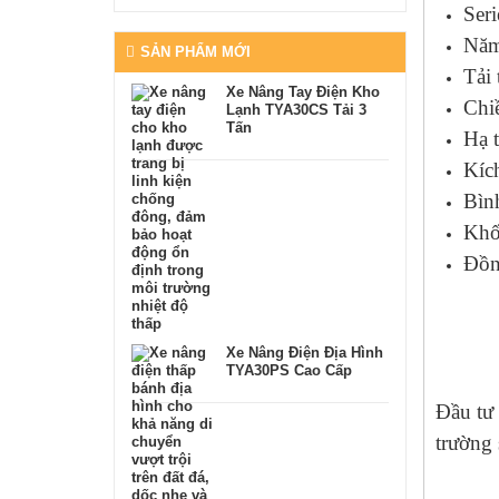
Ser
Năm
SẢN PHẨM MỚI
Tải 
Xe Nâng Tay Điện Kho
Chi
Lạnh TYA30CS Tải 3
Tấn
Hạ 
Kíc
Bìn
Khố
Đồn
Xe Nâng Điện Địa Hình
TYA30PS Cao Cấp
Đầu tư 
trường