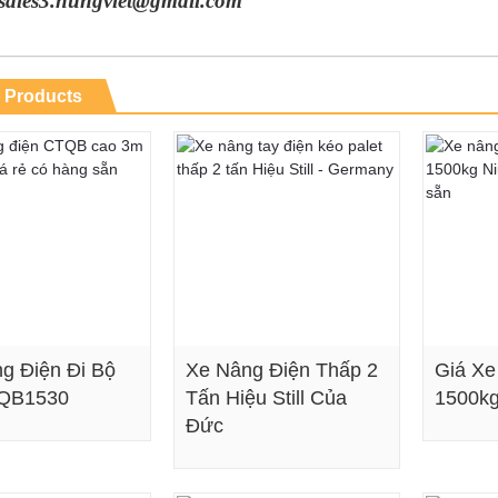
sales3.hungviet@gmail.com
 Products
g Điện Đi Bộ
Xe Nâng Điện Thấp 2
Giá Xe
TQB1530
Tấn Hiệu Still Của
1500k
Đức
Xem chi tiết
Xem chi tiết