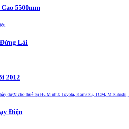
g Cao 5500mm
 Đứng Lái
i 2012
ạy Điện