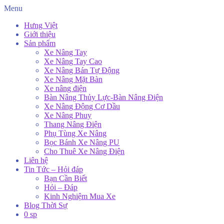
Menu
Hưng Việt
Giới thiệu
Sản phẩm
Xe Nâng Tay
Xe Nâng Tay Cao
Xe Nâng Bán Tự Động
Xe Nâng Mặt Bàn
Xe nâng điện
Bàn Nâng Thủy Lực-Bàn Nâng Điện
Xe Nâng Động Cơ Dầu
Xe Nâng Phuy
Thang Nâng Điện
Phụ Tùng Xe Nâng
Bọc Bánh Xe Nâng PU
Cho Thuê Xe Nâng Điện
Liên hệ
Tin Tức – Hỏi đáp
Bạn Cần Biết
Hỏi – Đáp
Kinh Nghiệm Mua Xe
Blog Thời Sự
0 sp