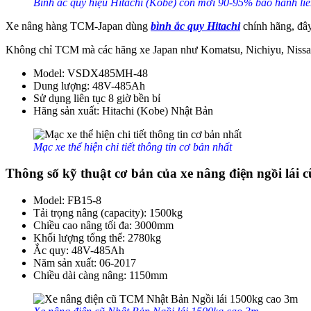
Bình ắc quy hiệu Hitachi (Kobe) còn mới 90-95% bảo hành liê
Xe nâng hàng TCM-Japan dùng
bình ắc quy Hitachi
chính hãng, đây
Không chỉ TCM mà các hãng xe Japan như Komatsu, Nichiyu, Nissan,
Model: VSDX485MH-48
Dung lượng: 48V-485Ah
Sử dụng liên tục 8 giờ bền bỉ
Hãng sản xuất: Hitachi (Kobe) Nhật Bản
Mạc xe thể hiện chi tiết thông tin cơ bản nhất
Thông số kỹ thuật cơ bản của xe nâng điện ngồi lái
Model: FB15-8
Tải trọng nâng (capacity): 1500kg
Chiều cao nâng tối đa: 3000mm
Khối lượng tổng thể: 2780kg
Ắc quy: 48V-485Ah
Năm sản xuất: 06-2017
Chiều dài càng nâng: 1150mm