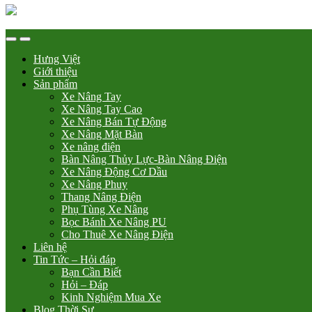
Hưng Việt
Giới thiệu
Sản phẩm
Xe Nâng Tay
Xe Nâng Tay Cao
Xe Nâng Bán Tự Động
Xe Nâng Mặt Bàn
Xe nâng điện
Bàn Nâng Thủy Lực-Bàn Nâng Điện
Xe Nâng Động Cơ Dầu
Xe Nâng Phuy
Thang Nâng Điện
Phụ Tùng Xe Nâng
Bọc Bánh Xe Nâng PU
Cho Thuê Xe Nâng Điện
Liên hệ
Tin Tức – Hỏi đáp
Bạn Cần Biết
Hỏi – Đáp
Kinh Nghiệm Mua Xe
Blog Thời Sự