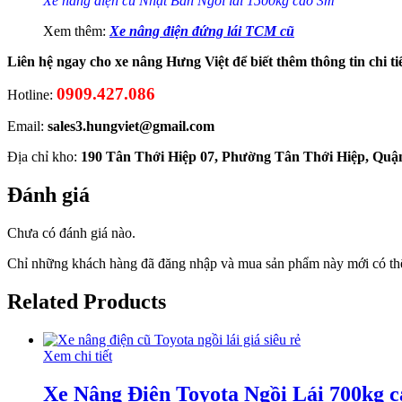
Xe nâng điện cũ Nhật Bản Ngồi lái 1500kg cao 3m
Xem thêm:
Xe nâng điện đứng lái TCM cũ
Liên hệ ngay cho xe nâng Hưng Việt để biết thêm thông tin chi tiết
0909.427.086
Hotline:
Email:
sales3.hungviet@gmail.com
Địa chỉ kho:
190 Tân Thới Hiệp 07, Phường Tân Thới Hiệp, Quậ
Đánh giá
Chưa có đánh giá nào.
Chỉ những khách hàng đã đăng nhập và mua sản phẩm này mới có thể
Related Products
Xem chi tiết
Xe Nâng Điện Toyota Ngồi Lái 700kg 