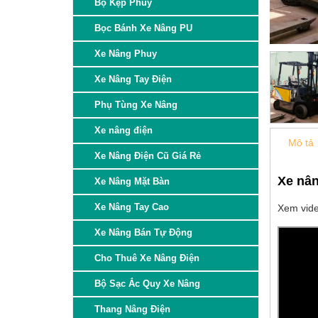
Bộ Kẹp Phuy
Bọc Bánh Xe Nâng PU
Xe Nâng Phuy
Xe Nâng Tay Điện
Phụ Tùng Xe Nâng
Xe nâng điện
Mô tả
Xe Nâng Điện Cũ Giá Rẻ
Xe nân
Xe Nâng Mặt Bàn
Xe Nâng Tay Cao
Xem vide
Xe Nâng Bán Tự Động
Cho Thuê Xe Nâng Điện
Bộ Sạc Ắc Quy Xe Nâng
Thang Nâng Điện