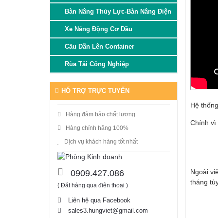
Bàn Nâng Thủy Lực-Bàn Nâng Điện
Xe Nâng Động Cơ Dầu
Cầu Dẫn Lên Container
Rùa Tải Công Nghiệp
HỔ TRỢ TRỰC TUYẾN
Hệ thống 
Hàng đảm bảo chất lượng
Chính vì
Hàng chính hãng 100%
Dịch vụ khách hàng tốt nhất
Ngoài vi
0909.427.086
tháng tù
( Đặt hàng qua điện thoại )
Liên hệ qua Facebook
sales3.hungviet@gmail.com