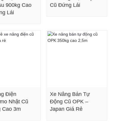
su 900kg Cao
Cũ Đứng Lái
g Lái
Xem chi tiết
Xem chi tiết
g Điện
Xe Nâng Bán Tự
omo Nhật Cũ
Động Cũ OPK –
g Cao 3m
Japan Giá Rẻ
Xem chi tiết
Xem chi tiết