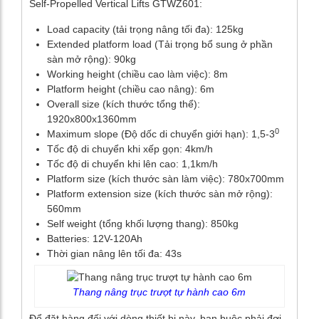
Self-Propelled Vertical Lifts GTWZ601:
Load capacity (tải trọng nâng tối đa): 125kg
Extended platform load (Tải trọng bổ sung ở phần
sàn mở rộng): 90kg
Working height (chiều cao làm việc): 8m
Platform height (chiều cao nâng): 6m
Overall size (kích thước tổng thể):
1920x800x1360mm
0
Maximum slope (Độ dốc di chuyển giới hạn): 1,5-3
Tốc độ di chuyển khi xếp gọn: 4km/h
Tốc độ di chuyển khi lên cao: 1,1km/h
Platform size (kích thước sàn làm việc): 780x700mm
Platform extension size (kích thước sàn mở rộng):
560mm
Self weight (tổng khối lượng thang): 850kg
Batteries: 12V-120Ah
Thời gian nâng lên tối đa: 43s
Thang nâng trục trượt tự hành cao 6m
Để đặt hàng đối với dòng thiết bị này, bạn buộc phải đợi