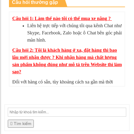
Câu hỏi thường gặp
Câu hỏi 1: Làm thế nào tôi có thể mua xe nâng ?
Liên hệ trực tiếp với chúng tôi qua kênh Chat như
Skype, Facebook, Zalo hoặc ô Chat bên góc phải
màn hình.
Câu hỏi 2: Tôi là khách hàng ở xa, đặt hàng thì bao
lâu mới nhận được ? Khi nhận hàng mà chất lượng
sản phẩm không đúng như mô tả trên Website thì làm
sao?
Đối với hàng có sẵn, tùy khoảng cách xa gần mà thời
gian giao hàng có thể từ 4-5 ngày. Nếu sản phẩm không
đúng như mô tả, bạn có thể từ chối nhận hàng, mọi chi
phí vận chuyển chúng tôi sẽ chịu hoàn toàn.
Tìm kiếm