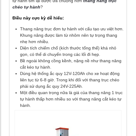
tự hành 6m lại được ưa chuộng hơn
thang nâng trục
chéo tự hành
?
Điều này cực kỳ dễ hiểu:
Thang nâng trục đơn tự hành với cấu tạo ưu việt hơn.
Khung nâng được làm từ nhôm nên tự trọng thang
nhẹ hơn nhiều.
Diện tích chiếm chổ (kích thước tổng thể) khá nhỏ
gọn, có thể di chuyển trong các lối đi hẹp.
Bề ngoài không cồng kềnh, nặng nề như thang nâng
cắt kéo tự hành.
Dùng hệ thống ắc quy 12V-120Ah cho xe hoạt động
liên tục từ 6-8 giờ. Trong khi đối với thang trục chéo
phải sử dụng ắc quy 24V-225Ah.
Một điều quan trọng nữa là giá của thang nâng 1 trục
tự hành thấp hơn nhiều so với thang nâng cắt kéo tự
hành.