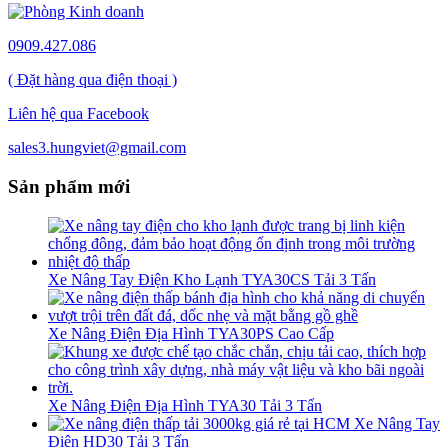
0909.427.086
( Đặt hàng qua điện thoại )
Liên hệ qua Facebook
sales3.hungviet@gmail.com
Sản phẩm mới
Xe Nâng Tay Điện Kho Lạnh TYA30CS Tải 3 Tấn
Xe Nâng Điện Địa Hình TYA30PS Cao Cấp
Xe Nâng Điện Địa Hình TYA30 Tải 3 Tấn
Xe Nâng Tay
Điện HD30 Tải 3 Tấn