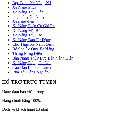
Bọc Bánh Xe Nâng PU
Xe Nâng Phuy
Xe Nâng Tay Điện
Phụ Tùng Xe Nâng
Xe nâng điện
Xe Nâng Điện Cũ Giá Rẻ
Xe Nâng Mặt Bàn
Xe Nâng Tay Cao
Xe Nâng Bán Tự Động
Cho Thuê Xe Nâng Điện
Bộ Sạc Ắc Quy Xe Nâng
Thang Nâng Điện
Bàn Nâng Thủy Lực-Bàn Nâng Điện
Xe Nâng Động Cơ Dầu
Cầu Dẫn Lên Container
Rùa Tải Công Nghiệp
HỔ TRỢ TRỰC TUYẾN
Hàng đảm bảo chất lượng
Hàng chính hãng 100%
Dịch vụ khách hàng tốt nhất