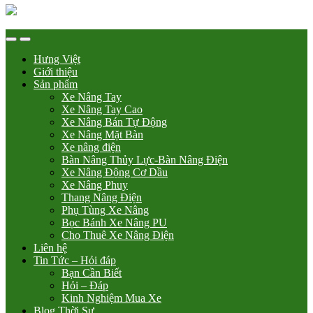
Hưng Việt
Giới thiệu
Sản phẩm
Xe Nâng Tay
Xe Nâng Tay Cao
Xe Nâng Bán Tự Động
Xe Nâng Mặt Bàn
Xe nâng điện
Bàn Nâng Thủy Lực-Bàn Nâng Điện
Xe Nâng Động Cơ Dầu
Xe Nâng Phuy
Thang Nâng Điện
Phụ Tùng Xe Nâng
Bọc Bánh Xe Nâng PU
Cho Thuê Xe Nâng Điện
Liên hệ
Tin Tức – Hỏi đáp
Bạn Cần Biết
Hỏi – Đáp
Kinh Nghiệm Mua Xe
Blog Thời Sự