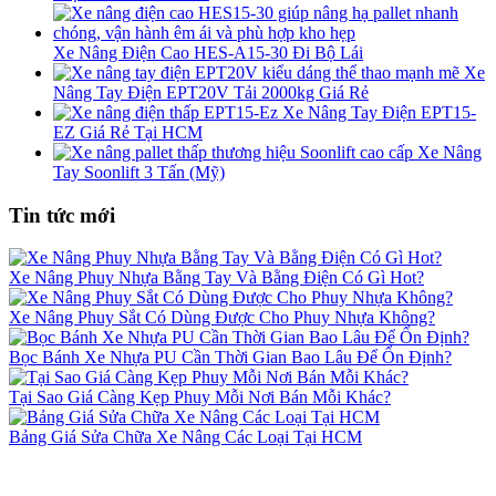
Xe Nâng Điện Cao HES-A15-30 Đi Bộ Lái
Xe
Nâng Tay Điện EPT20V Tải 2000kg Giá Rẻ
Xe Nâng Tay Điện EPT15-
EZ Giá Rẻ Tại HCM
Xe Nâng
Tay Soonlift 3 Tấn (Mỹ)
Tin tức mới
Xe Nâng Phuy Nhựa Bằng Tay Và Bằng Điện Có Gì Hot?
Xe Nâng Phuy Sắt Có Dùng Được Cho Phuy Nhựa Không?
Bọc Bánh Xe Nhựa PU Cần Thời Gian Bao Lâu Để Ổn Định?
Tại Sao Giá Càng Kẹp Phuy Mỗi Nơi Bán Mỗi Khác?
Bảng Giá Sửa Chữa Xe Nâng Các Loại Tại HCM