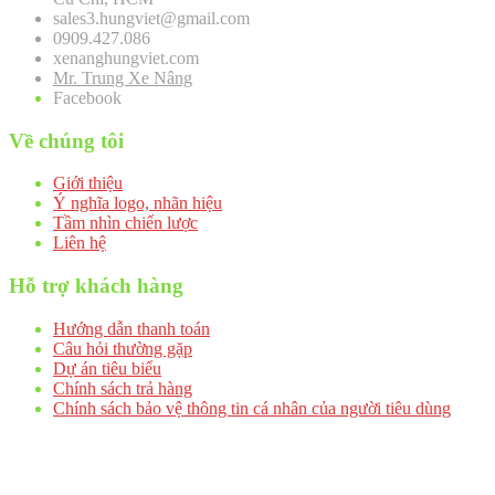
sales3.hungviet@gmail.com
0909.427.086
xenanghungviet.com
Mr. Trung Xe Nâng
Facebook
Về chúng tôi
Giới thiệu
Ý nghĩa logo, nhãn hiệu
Tầm nhìn chiến lược
Liên hệ
Hỗ trợ khách hàng
Hướng dẫn thanh toán
Câu hỏi thường gặp
Dự án tiêu biểu
Chính sách trả hàng
Chính sách bảo vệ thông tin cá nhân của người tiêu dùng