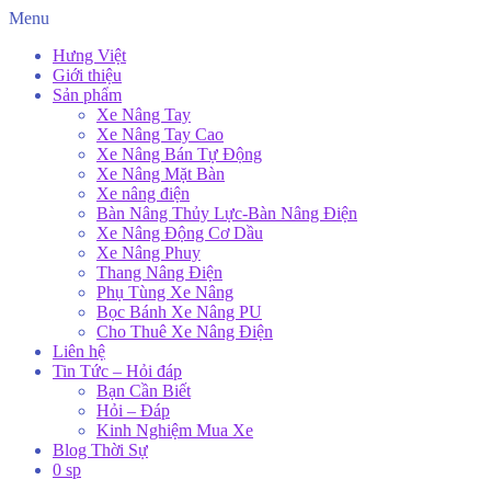
Menu
Hưng Việt
Giới thiệu
Sản phẩm
Xe Nâng Tay
Xe Nâng Tay Cao
Xe Nâng Bán Tự Động
Xe Nâng Mặt Bàn
Xe nâng điện
Bàn Nâng Thủy Lực-Bàn Nâng Điện
Xe Nâng Động Cơ Dầu
Xe Nâng Phuy
Thang Nâng Điện
Phụ Tùng Xe Nâng
Bọc Bánh Xe Nâng PU
Cho Thuê Xe Nâng Điện
Liên hệ
Tin Tức – Hỏi đáp
Bạn Cần Biết
Hỏi – Đáp
Kinh Nghiệm Mua Xe
Blog Thời Sự
0 sp