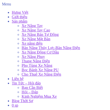
Menu
Hưng Việt
Giới thiệu
Sản phẩm
Xe Nâng Tay
Xe Nâng Tay Cao
Xe Nâng Bán Tự Động
Xe Nâng Mặt Bàn
Xe nâng điện
Bàn Nâng Thủy Lực-Bàn Nâng Điện
Xe Nâng Động Cơ Dầu
Xe Nâng Phuy
Thang Nâng Điện
Phụ Tùng Xe Nâng
Bọc Bánh Xe Nâng PU
Cho Thuê Xe Nâng Điện
Liên hệ
Tin Tức – Hỏi đáp
Bạn Cần Biết
Hỏi – Đáp
Kinh Nghiệm Mua Xe
Blog Thời Sự
0 sp