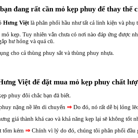
bạn đang rất cần mỏ kẹp phuy để thay thế 
có
Hưng Việt
là phân phối hầu như tất cả linh kiện và phụ
 mỏ kẹp. Tuy nhiên vẫn chưa có nơi nào đáp ứng được nhu
gắp hư hỏng và quá cũ.
dụng cho cả thùng phuy sắt và thùng phuy nhựa.
Hưng Việt để đặt mua mỏ kẹp phuy chất lư
ẹp phuy đôi chắc bạn đã biết.
g phuy nặng nề lên di chuyển
⇒
Do đó, nó rất dễ bị lỏng l
hưng giá thành khá cao và khả năng kẹp lại sẽ không tốt n
rất tốm kém
⇒
Chính vì lý do đó, chúng tôi phân phối đầu g