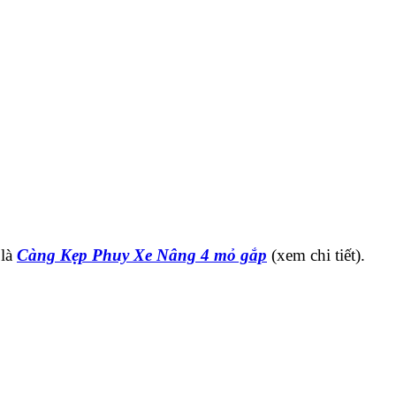
 là
Càng Kẹp Phuy Xe Nâng 4 mỏ gắp
(xem chi tiết).