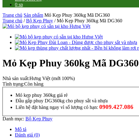
0 sp
Trang chủ
Sản phẩm
Mỏ Kẹp Phuy 360kg Mã DG360
Trang chủ
/
Bộ Kẹp Phuy
/ Mỏ Kẹp Phuy 360kg Mã DG360
Mỏ Kẹp Phuy 360kg Mã DG360
Nhà sản xuất:
Hưng Việt (mới 100%)
Tình trạng:
Còn hàng
Mỏ kẹp phuy 360kg giá rẻ
Đầu gắp phuy DG360kg cho phuy sắt và nhựa
0909.427.086
Liên hệ đặt hàng ngay vì số lượng có hạn:
Danh mục:
Bộ Kẹp Phuy
Mô tả
Đánh giá (0)