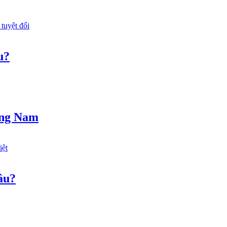
u?
ảng Nam
âu?