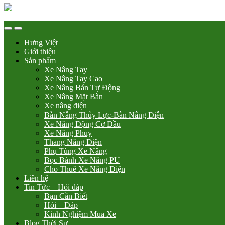
Hưng Việt
Giới thiệu
Sản phẩm
Xe Nâng Tay
Xe Nâng Tay Cao
Xe Nâng Bán Tự Động
Xe Nâng Mặt Bàn
Xe nâng điện
Bàn Nâng Thủy Lực-Bàn Nâng Điện
Xe Nâng Động Cơ Dầu
Xe Nâng Phuy
Thang Nâng Điện
Phụ Tùng Xe Nâng
Bọc Bánh Xe Nâng PU
Cho Thuê Xe Nâng Điện
Liên hệ
Tin Tức – Hỏi đáp
Bạn Cần Biết
Hỏi – Đáp
Kinh Nghiệm Mua Xe
Blog Thời Sự