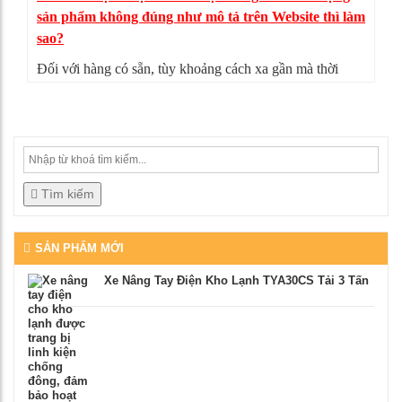
sản phẩm không đúng như mô tả trên Website thì làm
sao?
Đối với hàng có sẵn, tùy khoảng cách xa gần mà thời
gian giao hàng có thể từ 4-5 ngày. Nếu sản phẩm không
đúng như mô tả, bạn có thể từ chối nhận hàng, mọi chi
phí vận chuyển chúng tôi sẽ chịu hoàn toàn.
Tìm kiếm
SẢN PHẨM MỚI
Xe Nâng Tay Điện Kho Lạnh TYA30CS Tải 3 Tấn