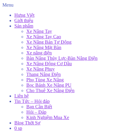
Menu
Hưng Việt
Giới thiệu
Sản phẩm
Xe Nâng Tay
Xe Nâng Tay Cao
Xe Nâng Bán Tự Động
Xe Nâng Mặt Bàn
Xe nâng điện
Bàn Nâng Thủy Lực-Bàn Nâng Điện
Xe Nâng Động Cơ Dầu
Xe Nâng Phuy
Thang Nâng Điện
Phụ Tùng Xe Nâng
Bọc Bánh Xe Nâng PU
Cho Thuê Xe Nâng Điện
Liên hệ
Tin Tức – Hỏi đáp
Bạn Cần Biết
Hỏi – Đáp
Kinh Nghiệm Mua Xe
Blog Thời Sự
0 sp