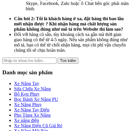
Skype, Facebook, Zalo hoặc ô Chat bên góc phải màn
hình.
Câu hỏi 2: Tôi là khách hàng ở xa, đặt hàng thì bao lâu
mới nhận được ? Khi nhận hàng mà chất lượng sản
phẩm không đúng như mô tả trên Website thì làm sao?
Đối với hàng có sẵn, tùy khoảng cách xa gần mà thời gian
giao hàng có thể từ 4-5 ngày. Nếu sản phẩm không đúng như
mô tả, bạn có thể từ chối nhận hàng, mọi chi phí vận chuyển
chúng tôi sẽ chịu hoàn toàn.
Tìm kiếm
Danh mục sản phẩm
Xe Nâng Tay
Sửa Chữa Xe Nâng
Bộ Kẹp Phuy
Bọc Bánh Xe Nâng PU
Xe Nâng Phuy
Xe Nâng Tay Điện
Phụ Tùng Xe Nâng
Xe nâng điện
Xe Nâng Điện Cũ Giá Rẻ
Xe Nâng Mặt Bàn