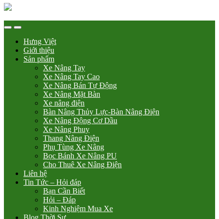
Hưng Việt
Giới thiệu
Sản phẩm
Xe Nâng Tay
Xe Nâng Tay Cao
Xe Nâng Bán Tự Động
Xe Nâng Mặt Bàn
Xe nâng điện
Bàn Nâng Thủy Lực-Bàn Nâng Điện
Xe Nâng Động Cơ Dầu
Xe Nâng Phuy
Thang Nâng Điện
Phụ Tùng Xe Nâng
Bọc Bánh Xe Nâng PU
Cho Thuê Xe Nâng Điện
Liên hệ
Tin Tức – Hỏi đáp
Bạn Cần Biết
Hỏi – Đáp
Kinh Nghiệm Mua Xe
Blog Thời Sự