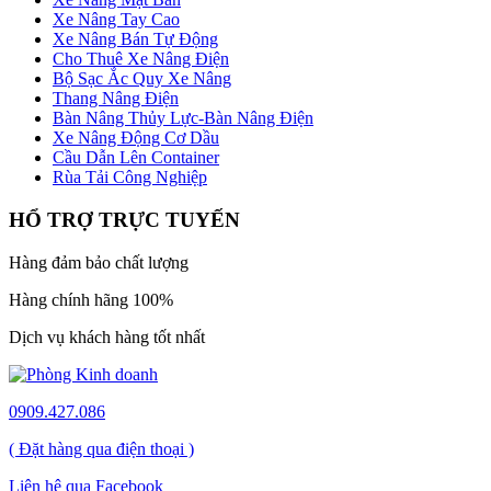
Xe Nâng Tay Cao
Xe Nâng Bán Tự Động
Cho Thuê Xe Nâng Điện
Bộ Sạc Ắc Quy Xe Nâng
Thang Nâng Điện
Bàn Nâng Thủy Lực-Bàn Nâng Điện
Xe Nâng Động Cơ Dầu
Cầu Dẫn Lên Container
Rùa Tải Công Nghiệp
HỔ TRỢ TRỰC TUYẾN
Hàng đảm bảo chất lượng
Hàng chính hãng 100%
Dịch vụ khách hàng tốt nhất
0909.427.086
( Đặt hàng qua điện thoại )
Liên hệ qua Facebook