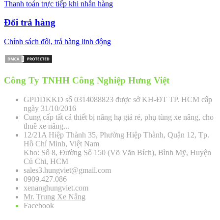
Thanh toán trực tiếp khi nhận hàng
Đổi trả hàng
Chính sách đổi, trả hàng linh động
Công Ty TNHH Công Nghiệp Hưng Việt
GPDDKKD số 0314088823 được sở KH-ĐT TP. HCM cấp
ngày 31/10/2016
Cung cấp tất cả thiết bị nâng hạ giá rẻ, phụ tùng xe nâng, cho
thuê xe nâng...
12/21A Hiệp Thành 35, Phường Hiệp Thành, Quận 12, Tp.
Hồ Chí Minh, Việt Nam
Kho: Số 8, Đường Số 150 (Võ Văn Bích), Bình Mỹ, Huyện
Củ Chi, HCM
sales3.hungviet@gmail.com
0909.427.086
xenanghungviet.com
Mr. Trung Xe Nâng
Facebook