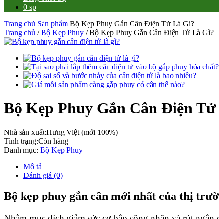
0 sp
Trang chủ
Sản phẩm
Bộ Kẹp Phuy Gắn Cân Điện Tử Là Gì?
Trang chủ
/
Bộ Kẹp Phuy
/ Bộ Kẹp Phuy Gắn Cân Điện Tử Là Gì?
Bộ Kẹp Phuy Gắn Cân Điện Tử
Nhà sản xuất:
Hưng Việt (mới 100%)
Tình trạng:
Còn hàng
Danh mục:
Bộ Kẹp Phuy
Mô tả
Đánh giá (0)
Bộ kẹp phuy gắn cân mới nhất của thị trư
Nhằm mục đích giảm sức cơ bắp công nhân và rút ngắn c