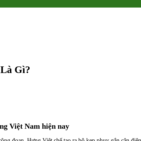
 Là Gì?
ờng Việt Nam hiện nay
ông đoạn, Hưng Việt chế tạo ra bộ kẹp phuy gắn cân điện