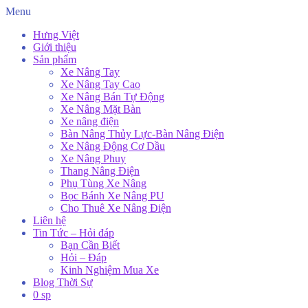
Menu
Hưng Việt
Giới thiệu
Sản phẩm
Xe Nâng Tay
Xe Nâng Tay Cao
Xe Nâng Bán Tự Động
Xe Nâng Mặt Bàn
Xe nâng điện
Bàn Nâng Thủy Lực-Bàn Nâng Điện
Xe Nâng Động Cơ Dầu
Xe Nâng Phuy
Thang Nâng Điện
Phụ Tùng Xe Nâng
Bọc Bánh Xe Nâng PU
Cho Thuê Xe Nâng Điện
Liên hệ
Tin Tức – Hỏi đáp
Bạn Cần Biết
Hỏi – Đáp
Kinh Nghiệm Mua Xe
Blog Thời Sự
0 sp