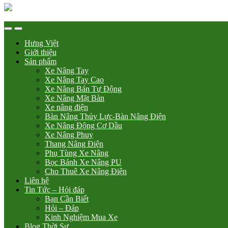
Hưng Việt
Giới thiệu
Sản phẩm
Xe Nâng Tay
Xe Nâng Tay Cao
Xe Nâng Bán Tự Động
Xe Nâng Mặt Bàn
Xe nâng điện
Bàn Nâng Thủy Lực-Bàn Nâng Điện
Xe Nâng Động Cơ Dầu
Xe Nâng Phuy
Thang Nâng Điện
Phụ Tùng Xe Nâng
Bọc Bánh Xe Nâng PU
Cho Thuê Xe Nâng Điện
Liên hệ
Tin Tức – Hỏi đáp
Bạn Cần Biết
Hỏi – Đáp
Kinh Nghiệm Mua Xe
Blog Thời Sự