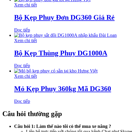
Xem chi tiết
Bộ Kẹp Phuy Đơn DG360 Giá Rẻ
Đọc tiếp
Xem chi tiết
Bộ Kẹp Thùng Phuy DG1000A
Đọc tiếp
Xem chi tiết
Mỏ Kẹp Phuy 360kg Mã DG360
Đọc tiếp
Câu hỏi thường gặp
Câu hỏi 1: Làm thế nào tôi có thể mua xe nâng ?
Liên hệ trực tiếp với chúng tôi qua kênh Chat như Skyp