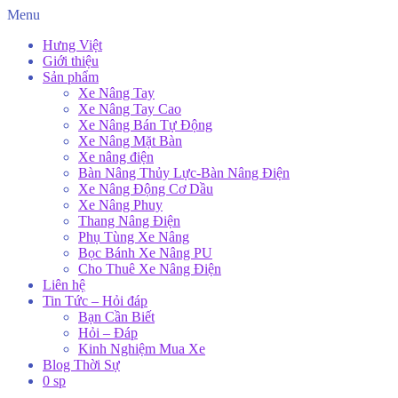
Menu
Hưng Việt
Giới thiệu
Sản phẩm
Xe Nâng Tay
Xe Nâng Tay Cao
Xe Nâng Bán Tự Động
Xe Nâng Mặt Bàn
Xe nâng điện
Bàn Nâng Thủy Lực-Bàn Nâng Điện
Xe Nâng Động Cơ Dầu
Xe Nâng Phuy
Thang Nâng Điện
Phụ Tùng Xe Nâng
Bọc Bánh Xe Nâng PU
Cho Thuê Xe Nâng Điện
Liên hệ
Tin Tức – Hỏi đáp
Bạn Cần Biết
Hỏi – Đáp
Kinh Nghiệm Mua Xe
Blog Thời Sự
0 sp