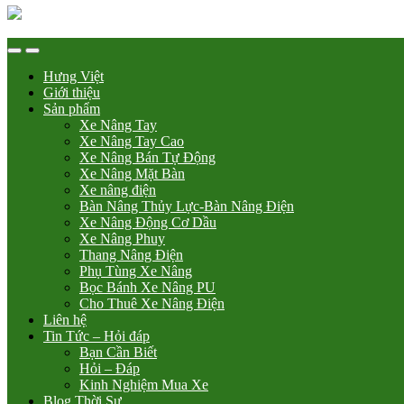
Hưng Việt
Giới thiệu
Sản phẩm
Xe Nâng Tay
Xe Nâng Tay Cao
Xe Nâng Bán Tự Động
Xe Nâng Mặt Bàn
Xe nâng điện
Bàn Nâng Thủy Lực-Bàn Nâng Điện
Xe Nâng Động Cơ Dầu
Xe Nâng Phuy
Thang Nâng Điện
Phụ Tùng Xe Nâng
Bọc Bánh Xe Nâng PU
Cho Thuê Xe Nâng Điện
Liên hệ
Tin Tức – Hỏi đáp
Bạn Cần Biết
Hỏi – Đáp
Kinh Nghiệm Mua Xe
Blog Thời Sự