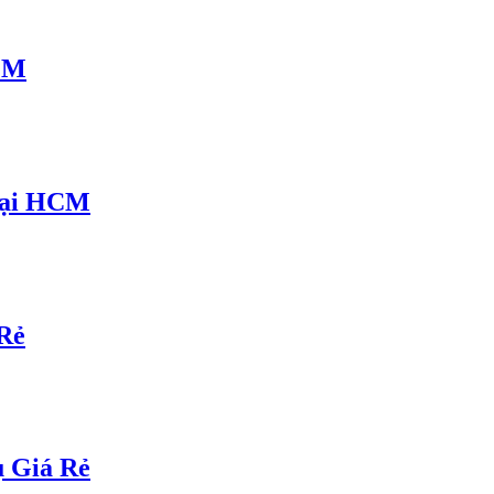
CM
Tại HCM
Rẻ
ụ Giá Rẻ